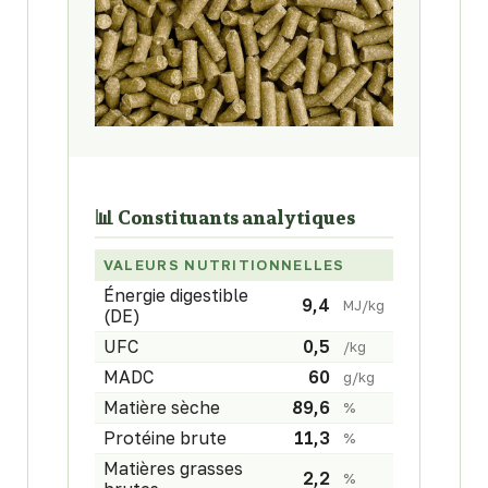
📊 Constituants analytiques
VALEURS NUTRITIONNELLES
Énergie digestible
9,4
MJ/kg
(DE)
UFC
0,5
/kg
MADC
60
g/kg
Matière sèche
89,6
%
Protéine brute
11,3
%
Matières grasses
2,2
%