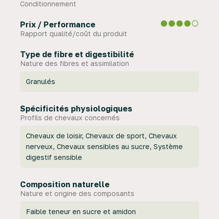
Conditionnement
Prix / Performance
Hartog Daily 15 kgs
Rapport qualité/coût du produit
Ajouter un avis
Type de fibre et digestibilité
Nature des fibres et assimilation
Hartog Daily est un aliment de base sans
Granulés
céréales , riche en fibres naturelles et à faible
teneur en sucre et en amidon . Enrichi en
vitamines et minéraux essentiels , il couvre les
Spécificités physiologiques
besoins quotidiens de votre cheval ou poney,
Profils de chevaux concernés
pour soutenir sa santé, son énergie et son bien-
Chevaux de loisir, Chevaux de sport, Chevaux
être au quotidien.
nerveux, Chevaux sensibles au sucre, Système
13,45 €
digestif sensible
TTC
le sac
Composition naturelle
Nature et origine des composants
Faible teneur en sucre et amidon