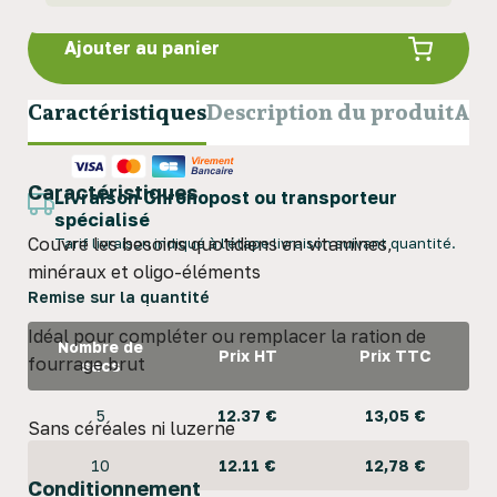
Ajouter au panier
Caractéristiques
Description du produit
Avi
Paiement par CB, chèque ou virement
Caractéristiques
Livraison Chronopost ou transporteur
spécialisé
Couvre les besoins quotidiens en vitamines,
Tarif livraison indiqué à l'étape livraison suivant quantité.
minéraux et oligo-éléments
Remise sur la quantité
Idéal pour compléter ou remplacer la ration de
Nombre de
Prix HT
Prix TTC
fourrage brut
sacs
5
12.37 €
13,05 €
Sans céréales ni luzerne
10
12.11 €
12,78 €
Conditionnement