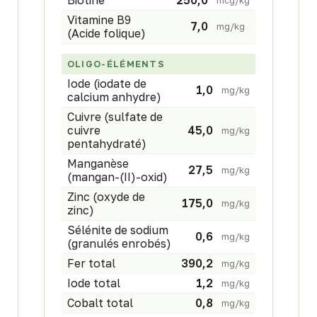
Biotine
250,0
mcg/kg
Vitamine B9
7,0
mg/kg
(Acide folique)
OLIGO-ÉLÉMENTS
Iode (iodate de
1,0
mg/kg
calcium anhydre)
Cuivre (sulfate de
cuivre
45,0
mg/kg
pentahydraté)
Manganèse
27,5
mg/kg
(mangan-(II)-oxid)
Zinc (oxyde de
175,0
mg/kg
zinc)
Sélénite de sodium
0,6
mg/kg
(granulés enrobés)
Fer total
390,2
mg/kg
Iode total
1,2
mg/kg
Cobalt total
0,8
mg/kg