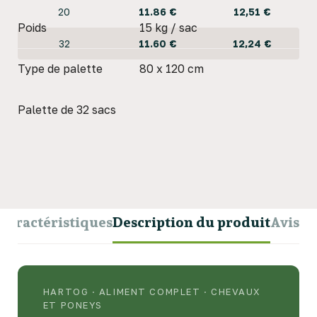
20
11.86 €
12,51 €
Poids
15 kg / sac
32
11.60 €
12,24 €
Type de palette
80 x 120 cm
Palette de 32 sacs
Caractéristiques
Description du produit
Avis
HARTOG · ALIMENT COMPLET · CHEVAUX
ET PONEYS