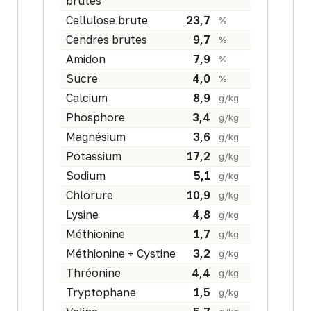
brutes
Cellulose brute
23,7
%
Cendres brutes
9,7
%
Amidon
7,9
%
Sucre
4,0
%
Calcium
8,9
g/kg
Phosphore
3,4
g/kg
Magnésium
3,6
g/kg
Potassium
17,2
g/kg
Sodium
5,1
g/kg
Chlorure
10,9
g/kg
Lysine
4,8
g/kg
Méthionine
1,7
g/kg
Méthionine + Cystine
3,2
g/kg
Thréonine
4,4
g/kg
Tryptophane
1,5
g/kg