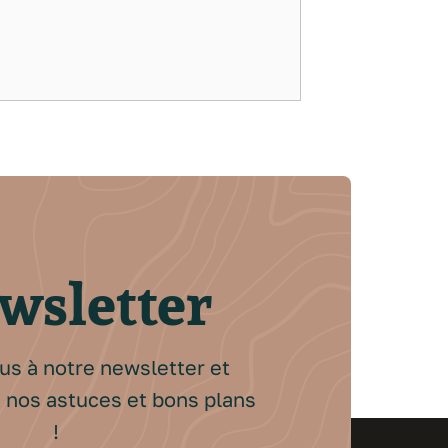
wsletter
us à notre newsletter et
 nos astuces et bons plans
!