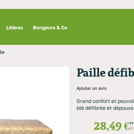
Litières
Rongeurs & Co
 Co
Paille déf
Ajouter un avis
Grand confort et pouvoir
blé défibrée et dépouss
28,49 €
TT
le