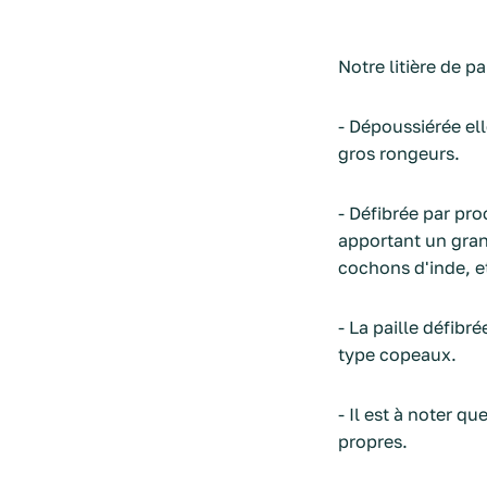
Notre litière de p
- Dépoussiérée el
gros rongeurs.
- Défibrée par pr
apportant un grand
cochons d'inde, et
- La paille défibré
type copeaux.
- Il est à noter q
propres.