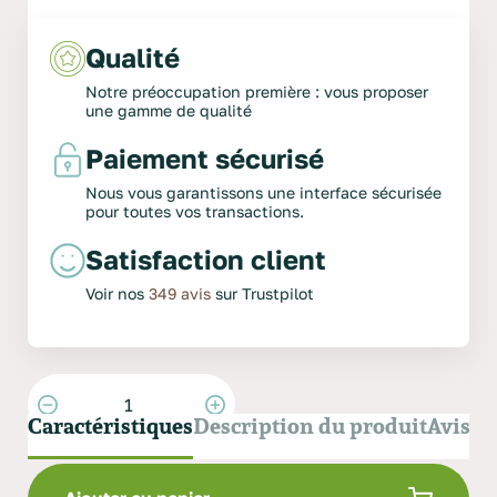
Qualité
Chanvre Rongeur & Co
Notre préoccupation première : vous proposer
une gamme de qualité
5,00 / 5
-
1
Avis
Paiement sécurisé
-
Ajouter un avis
Voir les avis
Nous vous garantissons une interface sécurisée
pour toutes vos transactions.
Litière VEGETALE 100 % naturelle spécialement
appréciée des lapins et des petits rongeurs.
Satisfaction client
Ballot de 15 kg.
Voir nos
349 avis
sur Trustpilot
29,99 €
TTC
le ballot
Caractéristiques
Description du produit
Avis (1